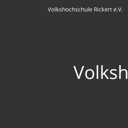
Skip
Volkshochschule Rickert e.V.
to
content
Volksh