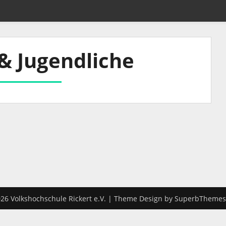
& Jugendliche
26 Volkshochschule Rickert e.V.
| Theme Design by
SuperbThemes